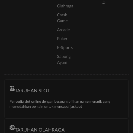
Olahraga
Crash
Game
Arcade
Poker
E-Sports
Sabung
Ayam
TARUHAN SLOT
Penyedia slot online dengan beragam pilihan game menarik yang
memudahkan pemain untuk mencapai jackpot
TARUHAN OLAHRAGA