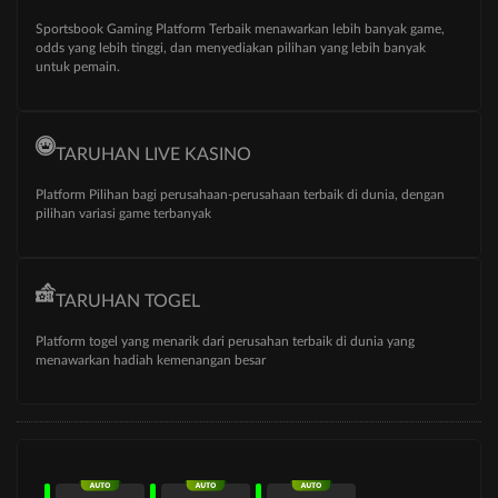
Sportsbook Gaming Platform Terbaik menawarkan lebih banyak game,
odds yang lebih tinggi, dan menyediakan pilihan yang lebih banyak
untuk pemain.
TARUHAN LIVE KASINO
Platform Pilihan bagi perusahaan-perusahaan terbaik di dunia, dengan
pilihan variasi game terbanyak
TARUHAN TOGEL
Platform togel yang menarik dari perusahan terbaik di dunia yang
menawarkan hadiah kemenangan besar