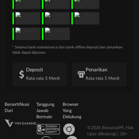
* Selama bank maintenance dan bank offline deposit dan penarikan
tidak dapat diproses
Deposit
Penarikan
Rata-rata 3 Menit
Rata-rata 5 Menit
Bersertifikasi
Tanggung
Browser
Dari
Jawab
Yang
Bermain
Didukung
©2026 Bonanza99. Hak
cipta dilindungi | 18+