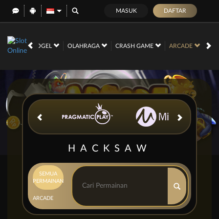
MASUK
DAFTAR
RACE
TOGEL
OLAHRAGA
CRASH GAME
ARCADE
PO
HACKSAW
SEMUA
PERMAINAN
ARCADE