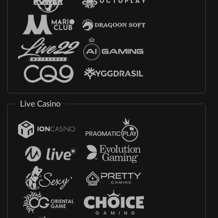
Live Casino