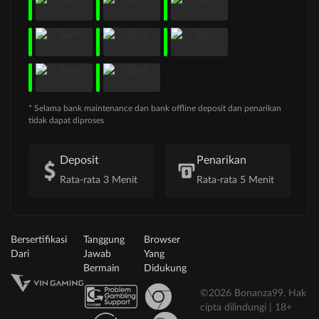
* Selama bank maintenance dan bank offline deposit dan penarikan
tidak dapat diproses
Deposit
Penarikan
Rata-rata 3 Menit
Rata-rata 5 Menit
Bersertifikasi
Tanggung
Browser
Dari
Jawab
Yang
Bermain
Didukung
©2026 Bonanza99. Hak
cipta dilindungi | 18+