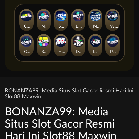
Colors
Mines
Speed Crash
Boxes
Moneyplane
Wheel
Coins
Blocks
Hi-Lo
DICE
Lines
Plinko
BONANZA99: Media Situs Slot Gacor Resmi Hari Ini
Slot88 Maxwin
BONANZA99: Media
Situs Slot Gacor Resmi
Hari Ini Slot88 Maxwin