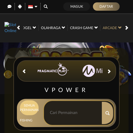
MASUK
DAFTAR
RACE
TOGEL
OLAHRAGA
CRASH GAME
ARCADE
PO
VPOWER
SEMUA
PERMAINAN
FISHING