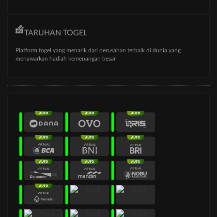
TARUHAN TOGEL
Platform togel yang menarik dari perusahan terbaik di dunia yang
menawarkan hadiah kemenangan besar