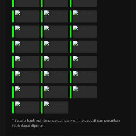
* Selama bank maintenance dan bank offline deposit dan penarikan
tidak dapat diproses