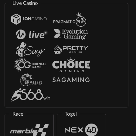
Live Casino
Race
Togel