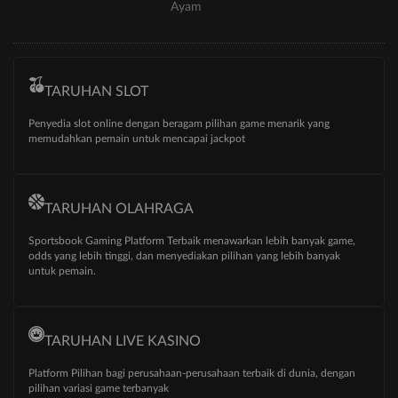
Ayam
TARUHAN SLOT
Penyedia slot online dengan beragam pilihan game menarik yang
memudahkan pemain untuk mencapai jackpot
TARUHAN OLAHRAGA
Sportsbook Gaming Platform Terbaik menawarkan lebih banyak game,
odds yang lebih tinggi, dan menyediakan pilihan yang lebih banyak
untuk pemain.
TARUHAN LIVE KASINO
Platform Pilihan bagi perusahaan-perusahaan terbaik di dunia, dengan
pilihan variasi game terbanyak