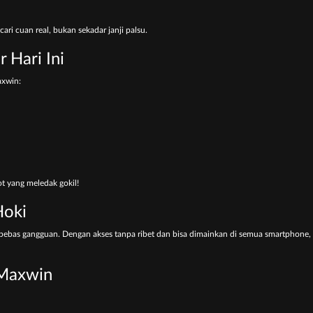
ri cuan real, bukan sekadar janji palsu.
 Hari Ini
axwin:
t yang meledak gokil!
Hoki
bebas gangguan. Dengan akses tanpa ribet dan bisa dimainkan di semua smartphone,
 Maxwin