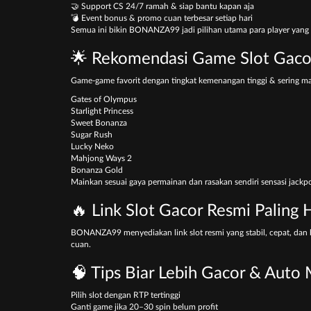
🤝 Support CS 24/7 ramah & siap bantu kapan aja
💣 Event bonus & promo cuan terbesar setiap hari
Semua ini bikin BONANZA99 jadi pilihan utama para player yang ca
🌟 Rekomendasi Game Slot Gacor
Game-game favorit dengan tingkat kemenangan tinggi & sering m
Gates of Olympus
Starlight Princess
Sweet Bonanza
Sugar Rush
Lucky Neko
Mahjong Ways 2
Bonanza Gold
Mainkan sesuai gaya permainan dan rasakan sendiri sensasi jackpo
🔥 Link Slot Gacor Resmi Paling 
BONANZA99 menyediakan link slot resmi yang stabil, cepat, dan 
cuan.
🧠 Tips Biar Lebih Gacor & Auto
Pilih slot dengan RTP tertinggi
Ganti game jika 20–30 spin belum profit