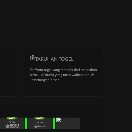
O
TARUHAN TOGEL
Platform togel yang menarik dari perusahan
terbaik di dunia yang menawarkan hadiah
kemenangan besar