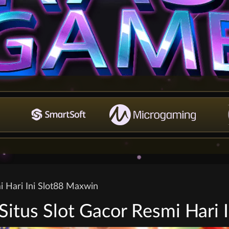
 Hari Ini Slot88 Maxwin
us Slot Gacor Resmi Hari I