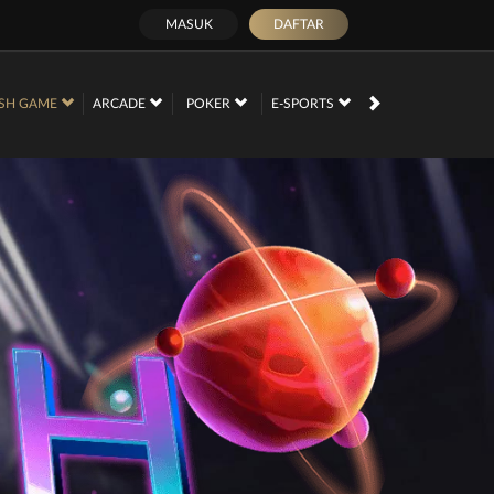
MASUK
DAFTAR
SH GAME
ARCADE
POKER
E-SPORTS
SABUNG AYAM