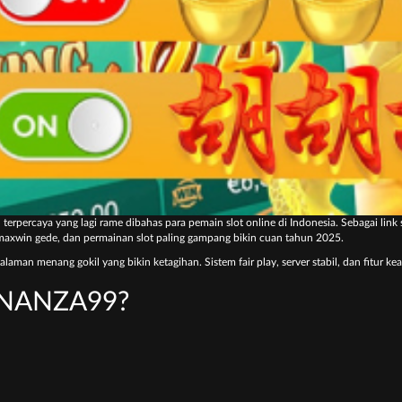
 terpercaya yang lagi rame dibahas para pemain slot online di Indonesia. Sebagai li
maxwin gede, dan permainan slot paling gampang bikin cuan tahun 2025.
man menang gokil yang bikin ketagihan. Sistem fair play, server stabil, dan fitu
BONANZA99?