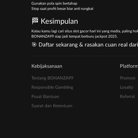
Gunakan pola spin bertahap
Stop saat profit besar biar anti rungkat
🏁 Kesimpulan
Kalau kamu lagi cari situs slot gacor hari ini yang media, pal
BONANZA99 siap jadi tempat berburu jackpot 2025.
🎯 Daftar sekarang & rasakan cuan real dari 
Kebijaksanaan
Platfor
Tentang BONANZA99
Promosi
Responsible Gambling
Loyalty
Pusat Bantuan
Referral
Syarat dan Ketentuan