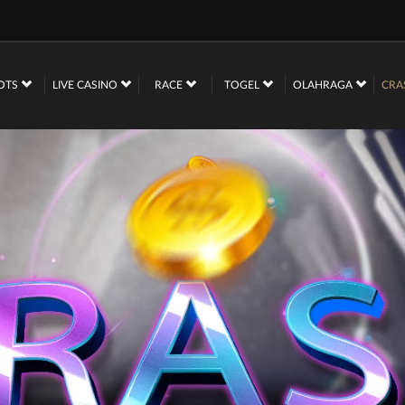
OTS
LIVE CASINO
RACE
TOGEL
OLAHRAGA
CRA