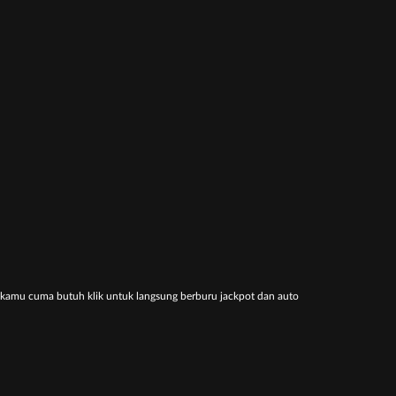
 kamu cuma butuh klik untuk langsung berburu jackpot dan auto