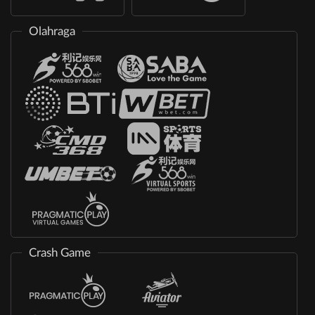
Olahraga
Crash Game