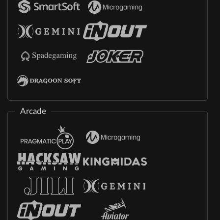
Arcade