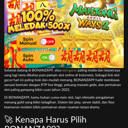
Selamat datang di BONANZA99, situs
slot gacor
paling media dan terpercaya
yang lagi rame dibahas para pemain slot online di Indonesia. Sebagai link slot
gacor hari ini paling hoki dan mudah menang, BONANZA99 hadir membawa
sensasi bermain dengan RTP live tinggi, peluang maxwin gede, dan permainan
slot paling gampang bikin cuan tahun 2025.
Di BONANZA99, kamu bukan cuma main slot, tapi nikmatin pengalaman
menang gokil yang bikin ketagihan. Sistem fair play, server stabil, dan fitur
keamanan modern bikin permainan aman nyaman tanpa drama.
🚀 Kenapa Harus Pilih