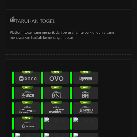
TARUHAN TOGEL
Platform togel yang menarik dari perusahan terbaik di dunia yang
menawarkan hadiah kemenangan besar