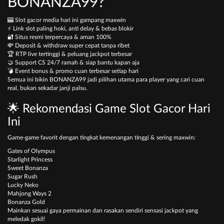
BONANZA99?
🎰 Slot gacor media hari ini gampang maxwin
⚡ Link slot paling hoki, anti delay & bebas blokir
🔐 Situs resmi terpercaya & aman 100%
💸 Deposit & withdraw super cepat tanpa ribet
🏆 RTP live tertinggi & peluang jackpot terbesar
🤝 Support CS 24/7 ramah & siap bantu kapan aja
💣 Event bonus & promo cuan terbesar setiap hari
Semua ini bikin BONANZA99 jadi pilihan utama para player yang cari cuan
real, bukan sekadar janji palsu.
🌟 Rekomendasi Game Slot Gacor Hari
Ini
Game-game favorit dengan tingkat kemenangan tinggi & sering maxwin:
Gates of Olympus
Starlight Princess
Sweet Bonanza
Sugar Rush
Lucky Neko
Mahjong Ways 2
Bonanza Gold
Mainkan sesuai gaya permainan dan rasakan sendiri sensasi jackpot yang
meledak gokil!