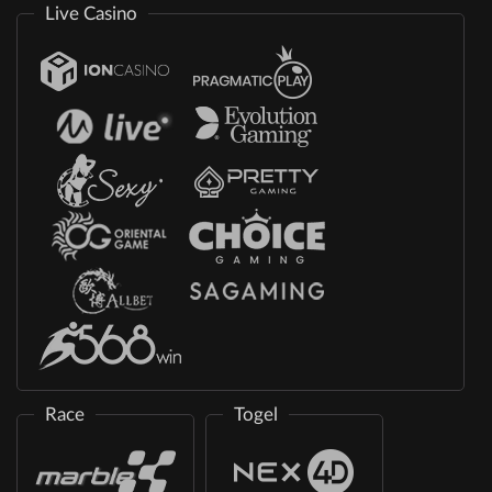
Live Casino
Race
Togel